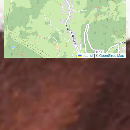
Leaflet
|
©
OpenStreetMap