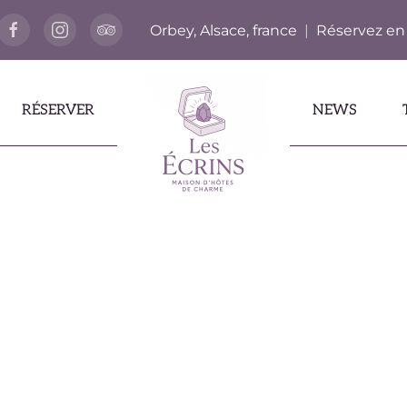
Orbey, Alsace, france
|
Réservez en
RÉSERVER
NEWS