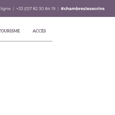
 ligne
|
+33 (0)7 82 30 84 19
|
#chambreslesecrins
TOURISME
ACCÈS