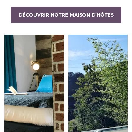
DÉCOUVRIR NOTRE MAISON D'HÔTES
Offrez vous un
Les chambres
moment de
Améthyste,
relaxation et de
Célestine,
bien-être en
Aventurine et la
privatisant notre
suite Tourmaline
jacuzzi à ciel
sauront vous
ouvert !
accueillir