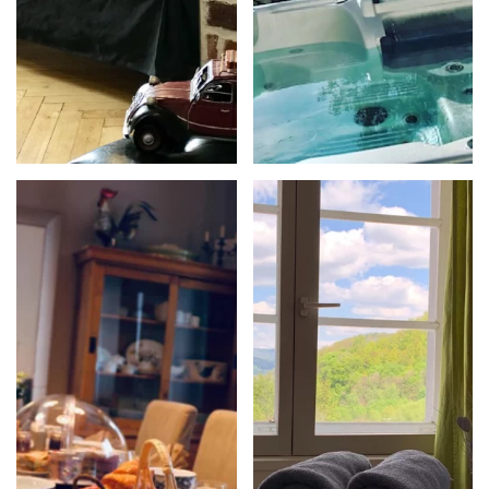
confortablement
EN SAVOIR
en Alsace !
PLUS
EN SAVOIR
PLUS
Réservez votre
Compris dans le
massage.
prix de la
Disponible et
chambre, sucré
effectué sur
et salé à base de
place dans une
produits locaux