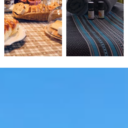
pièce dédiée.
et faits maison !
EN SAVOIR
EN SAVOIR
PLUS
PLUS