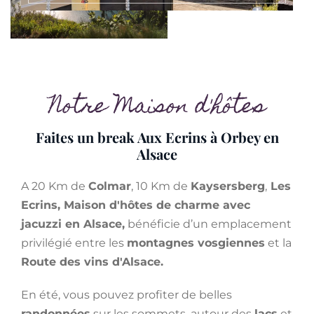
Notre Maison d'hôtes
Faites un break Aux Ecrins à Orbey en
Alsace
A 20 Km de
Colmar
, 10 Km de
Kaysersberg
,
Les
Ecrins, Maison d'hôtes de charme avec
jacuzzi en Alsace,
bénéficie d’un emplacement
privilégié entre les
montagnes vosgiennes
et la
Route des vins d'Alsace.
En été, vous pouvez profiter de belles
randonnées
sur les sommets, autour des
lacs
et